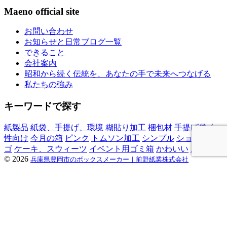
Maeno official site
お問い合わせ
お知らせと日常ブログ一覧
できること
会社案内
昭和から続く伝統を、あなたの手で未来へつなげる
私たちの強み
キーワードで探す
紙製品
紙袋、手提げ、環境
糊貼り加工
梱包材
手提げ袋
女
性向け
今月の箱
ピンク
トムソン加工
シンプル
ショップロ
ゴ
ケーキ、スウィーツ
イベント用ゴミ箱
かわいい
お菓子
©
2026
兵庫県豊岡市のボックスメーカー｜前野紙業株式会社
メニュー
お知らせ
私たちの強み
できること