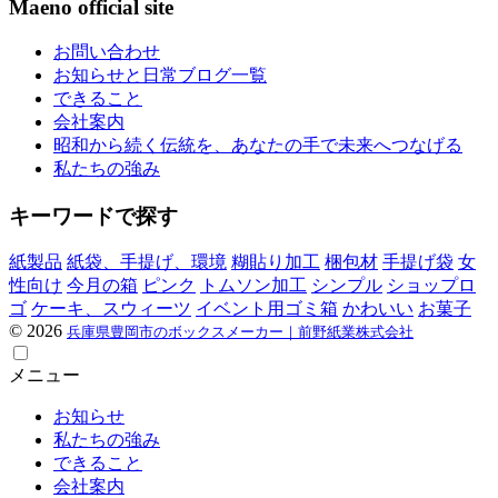
Maeno official site
お問い合わせ
お知らせと日常ブログ一覧
できること
会社案内
昭和から続く伝統を、あなたの手で未来へつなげる
私たちの強み
キーワードで探す
紙製品
紙袋、手提げ、環境
糊貼り加工
梱包材
手提げ袋
女
性向け
今月の箱
ピンク
トムソン加工
シンプル
ショップロ
ゴ
ケーキ、スウィーツ
イベント用ゴミ箱
かわいい
お菓子
©
2026
兵庫県豊岡市のボックスメーカー｜前野紙業株式会社
メニュー
お知らせ
私たちの強み
できること
会社案内